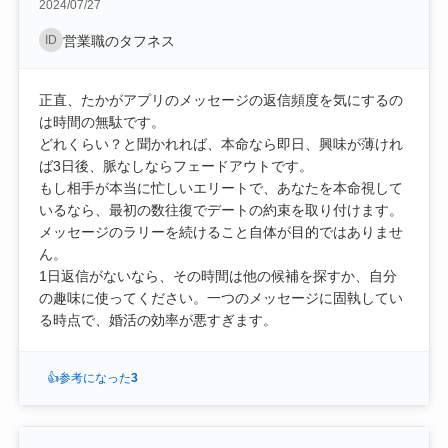
2024/07/27
ID
営業職のタフネス
正直、たかがアプリのメッセージの返信頻度を気にするの
は時間の無駄です。
どれくらい？と聞かれれば、本命なら即日、興味が薄けれ
ば3日後、脈なしならフェードアウトです。
もし相手が本当に忙しいエリートで、あなたを本命視して
いるなら、最初の数往復でデートの約束を取り付けます。
メッセージのラリーを続けること自体が目的ではありませ
ん。
1日返信がないなら、その時間は他の候補を探すか、自分
の趣味に使ってください。一つのメッセージに固執してい
る時点で、婚活の効率が悪すぎます。
👍
参考になった
3