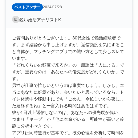
ベストアンサー
2024/07/28
ID
鋭い婚活アナリストK
ご質問ありがとうございます。30代女性で婚活経験者で
す。まず結論から申し上げますが、返信頻度を気にするこ
と自体が、マッチングアプリでの戦い方として少しズレて
います。
「どれくらいの頻度で来るか」の一般論は「人による」で
すが、重要なのは「あなたへの優先度がどれくらいか」で
す。
男性が仕事で忙しいというのは事実でしょう。しかし、本
当にあなたに好意があり、会いたいと思っているなら、ト
イレ休憩中や移動中にでも「ごめん、今忙しいから夜にま
た連絡するね」と一言入れる時間はあるはずです。
彼が1日以上返信しないのは、あなたへの優先度が低い、
つまり「キープ」か「他に本命がいる」可能性が高いと冷
静に分析すべきです。
アプリは同時進行が基本です。彼の心理を分析して時間を