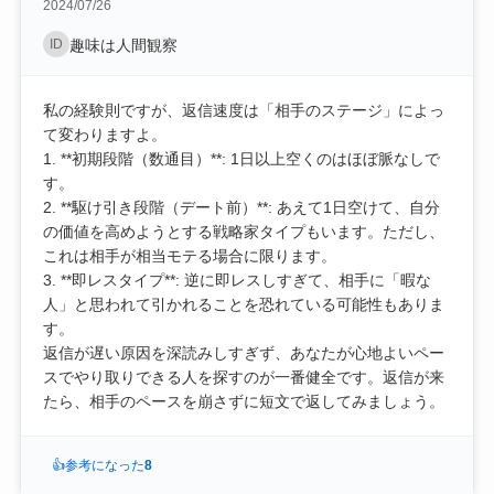
2024/07/26
ID
趣味は人間観察
私の経験則ですが、返信速度は「相手のステージ」によっ
て変わりますよ。
1. **初期段階（数通目）**: 1日以上空くのはほぼ脈なしで
す。
2. **駆け引き段階（デート前）**: あえて1日空けて、自分
の価値を高めようとする戦略家タイプもいます。ただし、
これは相手が相当モテる場合に限ります。
3. **即レスタイプ**: 逆に即レスしすぎて、相手に「暇な
人」と思われて引かれることを恐れている可能性もありま
す。
返信が遅い原因を深読みしすぎず、あなたが心地よいペー
スでやり取りできる人を探すのが一番健全です。返信が来
たら、相手のペースを崩さずに短文で返してみましょう。
👍
参考になった
8