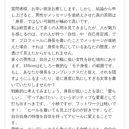
質問者様、お辛い状況お察しします。しかし、結論から申
し上げると、男性がメッセージを途絶えさせた真の原因は
「身長」ではない可能性が極めて高いです。
私は経営者として多くの人間を見てきましたが、人が魅力
を感じるのは、その人が持つ「自信」や「自己肯定感」で
す。プロフィールに身長を書いたことでメッセージが途絶
えた場合、それは「身長を気にしているあなたの態度」が
透けて見えたからかもしれません。
多くの男性は、自分より大幅に低い女性を好む傾向にあり
ます。155cmはむしろ一般的な「モテ身長」の範囲です。
もし、あなたが身長をコンプレックスだと捉え、それを隠
すようにふるまったり、逆に過度に気にしすぎる文章を書
いていたりしませんか？
戦略的に考えてみましょう。身長が低いことを逆に「愛ら
しい」「守ってあげたい」というポジティブな要素として
打ち出すべきです。「小柄ですが、フットワークは軽いで
す！」「ヒールを履いても見上げるのが好きです」など、
自分自身の特徴を自信を持ってアピールに変えることで
す。